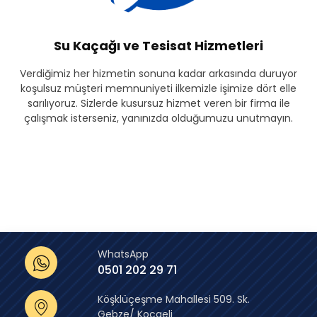
Su Kaçağı ve Tesisat Hizmetleri
Verdiğimiz her hizmetin sonuna kadar arkasında duruyor
koşulsuz müşteri memnuniyeti ilkemizle işimize dört elle
sarılıyoruz. Sizlerde kusursuz hizmet veren bir firma ile
çalışmak isterseniz, yanınızda olduğumuzu unutmayın.
WhatsApp
0501 202 29 71
Köşklüçeşme Mahallesi 509. Sk.
Gebze/ Kocaeli