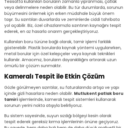
Tesisatta kullanılan boruların zamanla yıpranması, çatlak
veya delinmelere neden olabilir. Bu tür durumlarda, sorunun
büyümesini önlemek için erken müdahale büyük önem
taşır. Su sızıntıları duvarlarda ve zeminlerde ciddi tahribata
yol açabilir. Biz, özel cihazlarımızla sızıntının kaynağını tespit
ederek, en az hasarla onarım gerçekleştiriyoruz.
Kullanılan boru türüne bağlı olarak, tamir işlemi farklılık
gösterebilir. Plastik borularda kaynak yöntemi uygulanırken,
metal borular için özel kelepçeler veya kaynak teknikleri
kullanılır. Amacımız, boruların dayanıklılığını artırarak uzun
ömürlü bir çözüm sunmaktır.
Kameralı Tespit ile Etkin Çözüm
Gözle görülmeyen sızıntılar, su faturalarında artışa ve yapı
içinde gizli hasarlara neden olabilir.
Mutlukent patlak boru
tamiri
işlemlerinde, kameralı tespit sistemleri kullanarak
sorunun yerini nokta atışıyla belirliyoruz.
Bu sistem sayesinde, suyun sızdığı bölgeyi kesin olarak
tespit ederek gereksiz kırma işlemlerinin önüne geçiyoruz.
Bu sayede, hem daha hızlı hem de daha düşük maliyetli bir