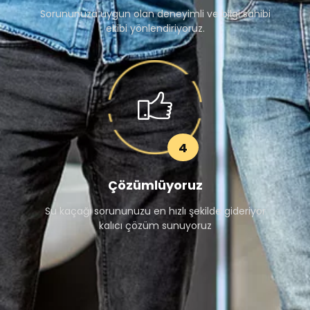
Sorununuza uygun olan deneyimli ve bilgi sahibi
ekibi yönlendiriyoruz.
4
Çözümlüyoruz
Su kaçağı sorununuzu en hızlı şekilde gideriyor
kalıcı çözüm sunuyoruz