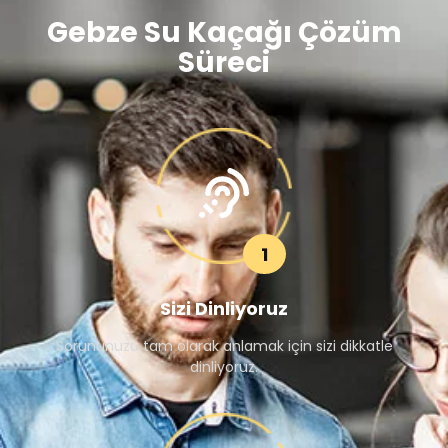
Gebze Su Kaçağı Çözüm
Süreci
1
Sizi Dinliyoruz
Sorununuzu tam olarak anlamak için sizi dikkatle
dinliyoruz.