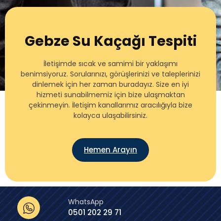
Gebze Su Kaçağı Tespiti
İletişimde sıcak ve samimi bir yaklaşımı
benimsiyoruz. Sorularınızı, görüşlerinizi ve taleplerinizi
dinlemek için her zaman buradayız. Size en iyi
hizmeti sunabilmemiz için bize ulaşmaktan
çekinmeyin. İletişim kanallarımız aracılığıyla bize
kolayca ulaşabilirsiniz.
Hemen Arayın
WhatsApp
0501 202 29 71