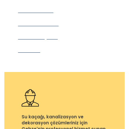
Gizlilik Politikası
Güvenlik Politikası
Kullanım Koşulları
Telif Hakkı
Su kaçağı, kanalizasyon ve
dekorasyon çözümleriniz için
Gebze'nin profesyonel hizmet sunan