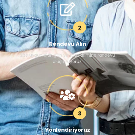
2
Rendevu Alın
Size uygun olan gün ve saat dilimine randevu
oluşturuyoruz.
3
Yönlendiriyoruz